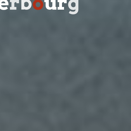
e
r
b
o
u
r
g