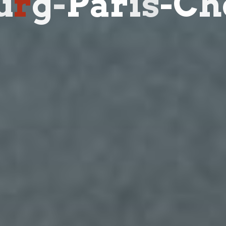
u
r
g
-
P
a
r
i
s
-
C
h