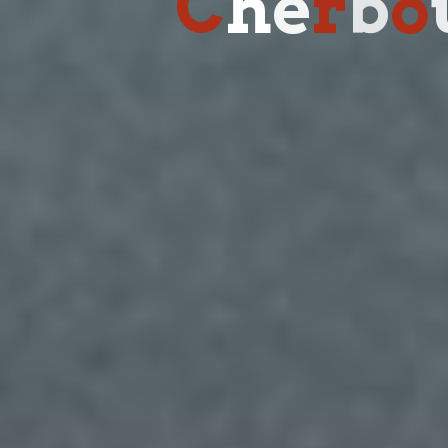
C
h
e
r
b
o