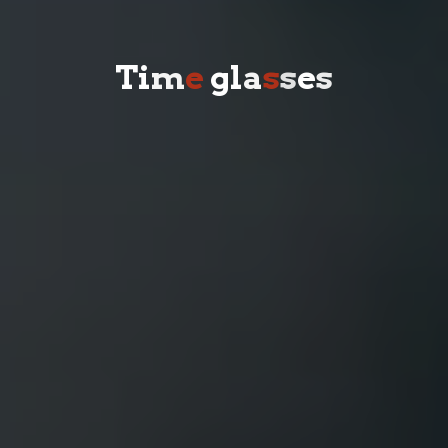
T
i
m
e
g
l
a
s
s
e
s