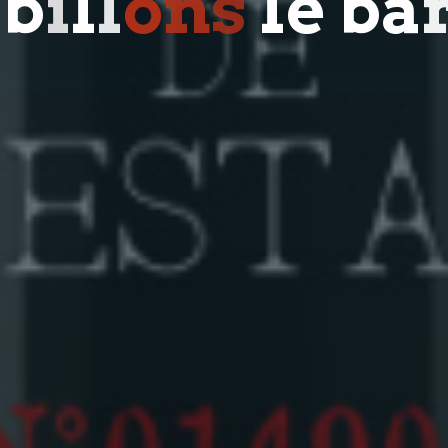
a
b
i
l
l
o
n
s
l
e
b
a