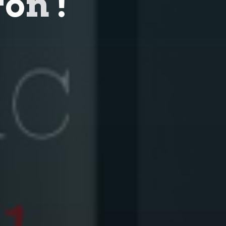
r
o
n
!