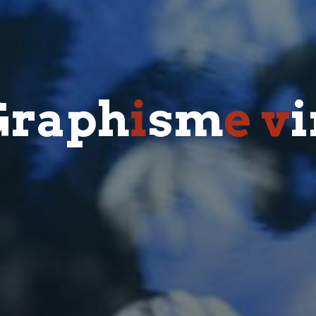
G
r
a
p
h
i
s
m
e
v
i