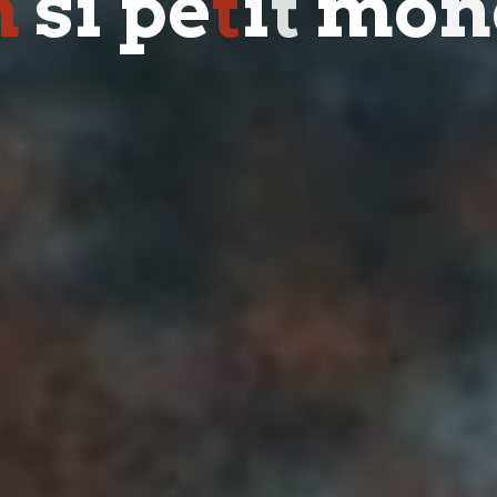
n
s
i
p
e
t
i
t
m
o
n