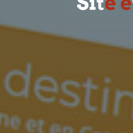
S
i
t
e
e