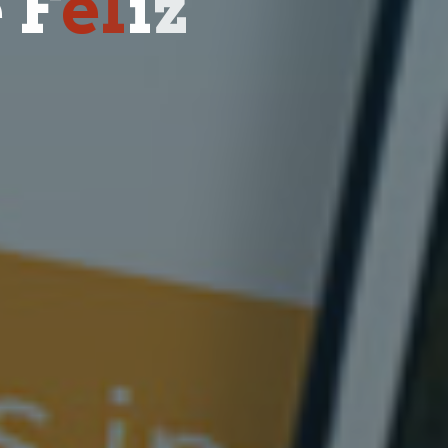
e
F
e
l
i
z