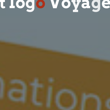
t
l
o
g
o
V
o
y
a
g