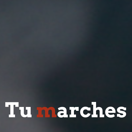
T
u
m
a
r
c
h
e
s