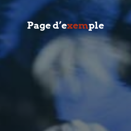
P
a
g
e
d
’
e
x
e
m
p
l
e