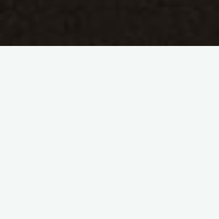
J’ai imaginé des jeux de mots tout simples, autour de la
marque
COPYTOP
. Le réseau d’agences de communication
et d’impression a une très forte notoriété à Paris et son
image est historiquement associée à l’impression papier.
COPYTOP a un territoire bien plus large et je me suis amusé
à décliner le nom et créer des jeux de mots sur des objets
promotionnels. La personnalisation de goodies fait partie du
catalogue COPYTOP depuis 2018.