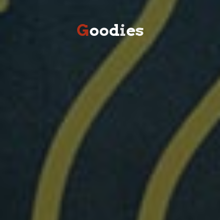
G
o
o
d
i
e
s