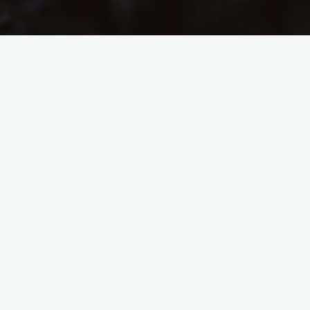
Vent du raz
Je suis l’île tremblée qui pense sans cesse au vent du
raz, à l’écume folle, aux larges vagues, aux terres