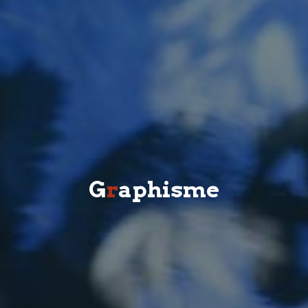
G
r
a
p
h
i
s
m
e