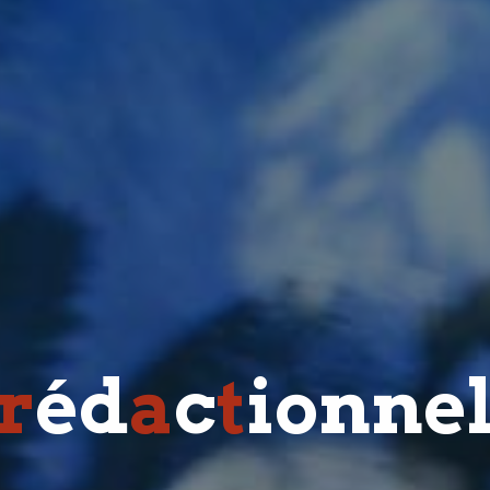
r
é
d
a
c
t
i
o
n
n
e